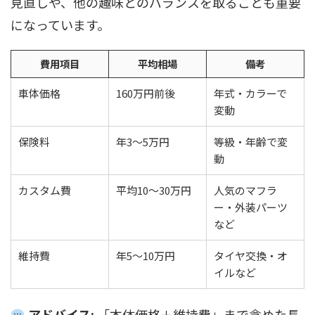
見直しや、他の趣味とのバランスを取ることも重要
になっています。
費用項目
平均相場
備考
車体価格
160万円前後
年式・カラーで
変動
保険料
年3〜5万円
等級・年齢で変
動
カスタム費
平均10〜30万円
人気のマフラ
ー・外装パーツ
など
維持費
年5〜10万円
タイヤ交換・オ
イルなど
アドバイス:
「本体価格＋維持費」まで含めた長